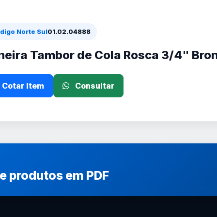
digo Norte Sul
01.02.04888
neira Tambor de Cola Rosca 3/4" Bro
Cotar Item
Consultar
de produtos em PDF