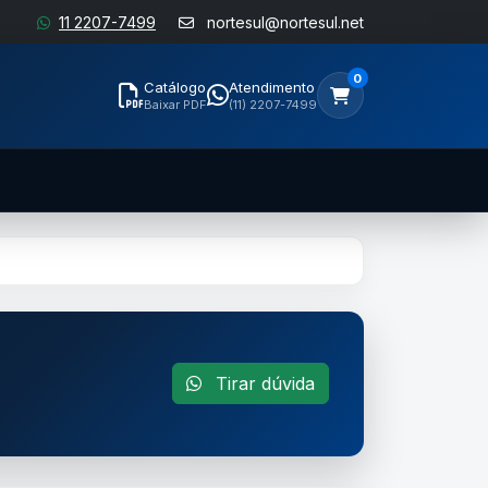
11 2207-7499
nortesul@nortesul.net
0
Catálogo
Atendimento
Baixar PDF
(11) 2207-7499
Tirar dúvida