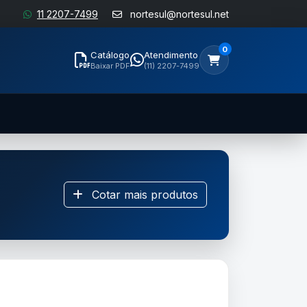
11 2207-7499
nortesul@nortesul.net
0
Catálogo
Atendimento
Baixar PDF
(11) 2207-7499
Cotar mais produtos