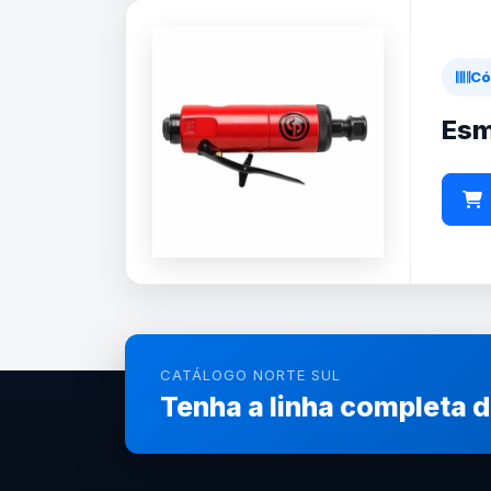
Có
Esm
CATÁLOGO NORTE SUL
Tenha a linha completa 