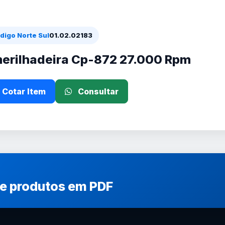
digo Norte Sul
01.02.02183
erilhadeira Cp-872 27.000 Rpm
Cotar Item
Consultar
de produtos em PDF