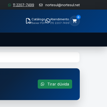
11 2207-7499
nortesul@nortesul.net
0
Catálogo
Atendimento
Baixar PDF
(11) 2207-7499
Tirar dúvida