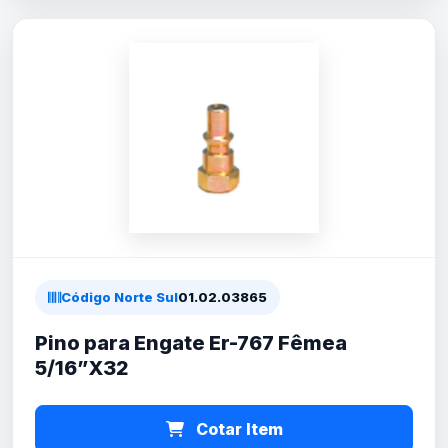
Código Norte Sul
01.02.03865
Pino para Engate Er-767 Fêmea
5/16”X32
Cotar Item