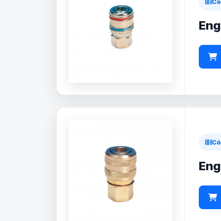
Có
Eng
Có
Eng