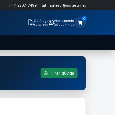
11 2207-7499
nortesul@nortesul.net
0
Catálogo
Atendimento
Baixar PDF
(11) 2207-7499
Tirar dúvida