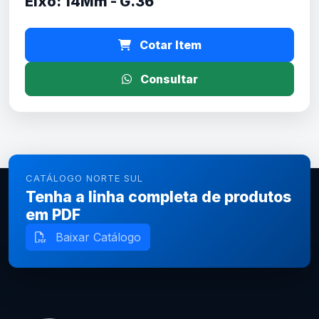
Eixo: 14Mm - G.36
Cotar Item
Consultar
CATÁLOGO NORTE SUL
Tenha a linha completa de produtos
em PDF
Baixar Catálogo