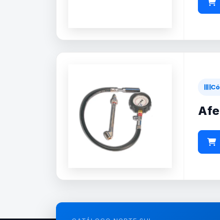
Có
Afe