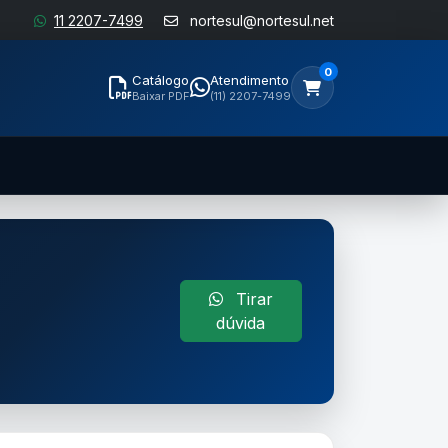
11 2207-7499
nortesul@nortesul.net
0
Catálogo
Atendimento
Baixar PDF
(11) 2207-7499
Tirar
dúvida