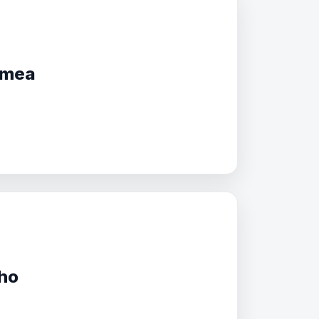
êmea
ho