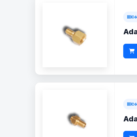
Có
Ada
Có
Ada