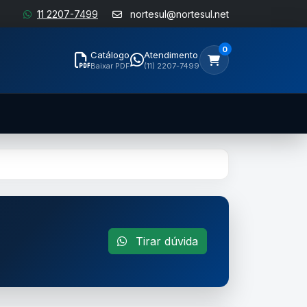
11 2207-7499
nortesul@nortesul.net
0
Catálogo
Atendimento
Baixar PDF
(11) 2207-7499
Tirar dúvida