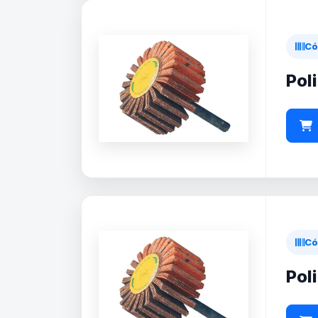
Có
Pol
Có
Pol