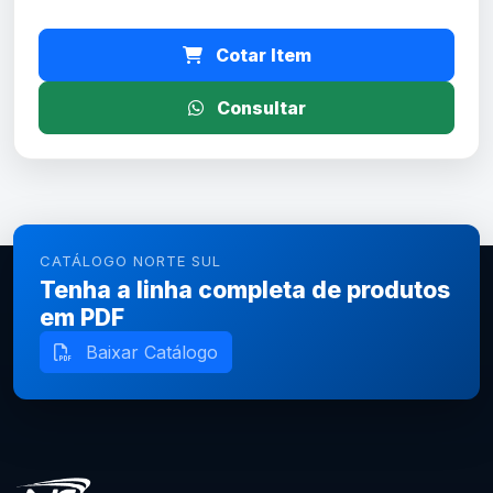
Cotar Item
Consultar
CATÁLOGO NORTE SUL
Tenha a linha completa de produtos
em PDF
Baixar Catálogo